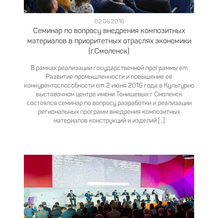
02.06.2016
Семинар по вопросу внедрения композитных
материалов в приоритетных отраслях экономики
(г.Смоленск)
В рамках реализации государственной программы em
Развитие промышленности и повышение её
конкурентоспособности em 2 июня 2016 года в Культурно
выставочном центре имени Тенишевых г Смоленск
состоялся семинар по вопросу разработки и реализации
региональных программ внедрения композитных
материалов конструкций и изделий [...]