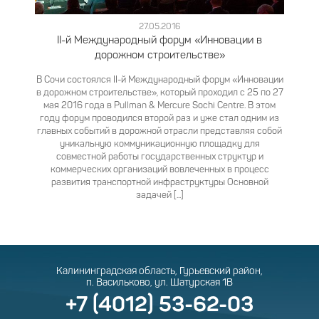
27.05.2016
II-й Международный форум «Инновации в
дорожном строительстве»
В Сочи состоялся II-й Международный форум «Инновации
в дорожном строительстве», который проходил с 25 по 27
мая 2016 года в Pullman & Mercure Sochi Centre.
В этом
году форум проводился второй раз и уже стал одним из
главных событий в дорожной отрасли представляя собой
уникальную коммуникационную площадку для
совместной работы государственных структур и
коммерческих организаций вовлеченных в процесс
развития транспортной инфраструктуры Основной
задачей [...]
Калининградская область, Гурьевский район,
п. Васильково, ул. Шатурская 1В
+7 (4012) 53-62-03